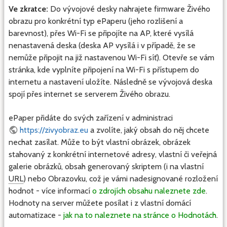
Ve zkratce:
Do vývojové desky nahrajete firmware Živého
obrazu pro konkrétní typ ePaperu (jeho rozlišení a
barevnost), přes Wi-Fi se připojíte na AP, které vysílá
nenastavená deska (deska AP vysílá i v případě, že se
nemůže připojit na již nastavenou Wi-Fi síť). Otevře se vám
stránka, kde vyplníte připojení na Wi-Fi s přístupem do
internetu a nastavení uložíte. Následně se vývojová deska
spojí přes internet se serverem Živého obrazu.
ePaper přidáte do svých zařízení v administraci
https://zivyobraz.eu
a zvolíte, jaký obsah do něj chcete
nechat zasílat. Může to být vlastní obrázek, obrázek
stahovaný z konkrétní internetové adresy, vlastní či veřejná
galerie obrázků, obsah generovaný skriptem (i na vlastní
URL
) nebo Obrazovku, což je vámi nadesignované rozložení
hodnot - více informací
o zdrojích obsahu naleznete zde
.
Hodnoty na server můžete posílat i z vlastní domácí
automatizace -
jak na to naleznete na stránce o Hodnotách
.