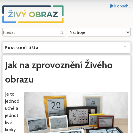
jít k obsahu
Postranní lišta
Jak na zprovoznění Živého
obrazu
Je to
jednod
uché a
jednot
livé
kroky