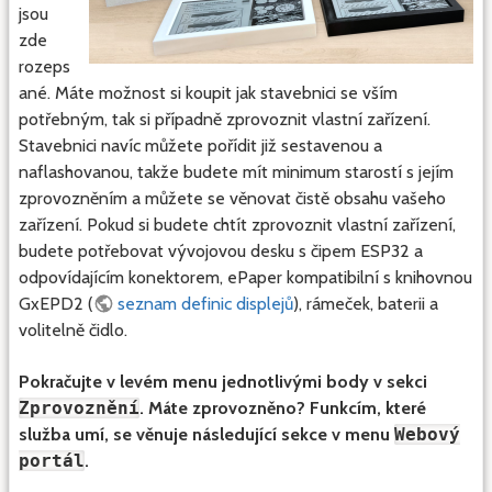
jsou
zde
rozeps
ané. Máte možnost si koupit jak stavebnici se vším
potřebným, tak si případně zprovoznit vlastní zařízení.
Stavebnici navíc můžete pořídit již sestavenou a
naflashovanou, takže budete mít minimum starostí s jejím
zprovozněním a můžete se věnovat čistě obsahu vašeho
zařízení. Pokud si budete chtít zprovoznit vlastní zařízení,
budete potřebovat vývojovou desku s čipem ESP32 a
odpovídajícím konektorem, ePaper kompatibilní s knihovnou
GxEPD2 (
seznam definic displejů
), rámeček, baterii a
volitelně čidlo.
Pokračujte v levém menu jednotlivými body v sekci
Zprovoznění
. Máte zprovozněno? Funkcím, které
služba umí, se věnuje následující sekce v menu
Webový
portál
.