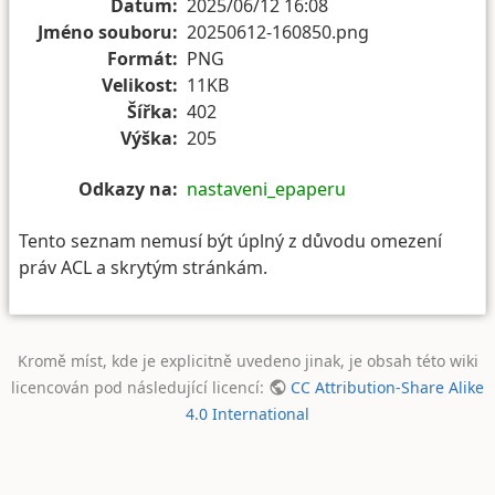
Datum:
2025/06/12 16:08
Jméno souboru:
20250612-160850.png
Formát:
PNG
Velikost:
11KB
Šířka:
402
Výška:
205
Odkazy na:
nastaveni_epaperu
Tento seznam nemusí být úplný z důvodu omezení
práv ACL a skrytým stránkám.
Kromě míst, kde je explicitně uvedeno jinak, je obsah této wiki
licencován pod následující licencí:
CC Attribution-Share Alike
4.0 International